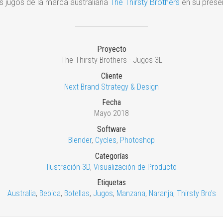
os jugos de la marca australiana
The Thirsty Brothers
en su presen
Proyecto
The Thirsty Brothers - Jugos 3L
Cliente
Next Brand Strategy & Design
Fecha
Mayo 2018
Software
Blender
,
Cycles
,
Photoshop
Categorías
Ilustración 3D
,
Visualización de Producto
Etiquetas
Australia
,
Bebida
,
Botellas
,
Jugos
,
Manzana
,
Naranja
,
Thirsty Bro's